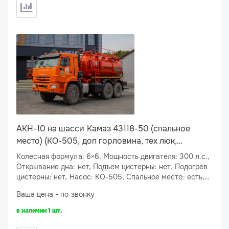
АКН-10 на шасси Камаз 43118-50 (спальное
место) (КО-505, доп горловина, тех люк,
подогрев слива)
Колесная формула: 6×6, Мощность двигателя: 300 л.с.,
Открывание дна: нет, Подъем цистерны: нет, Подогрев
цистерны: нет, Насос: КО-505, Спальное место: есть,
Подогрев сливного люка: есть
Ваша цена - по звонку
в наличии 1 шт.