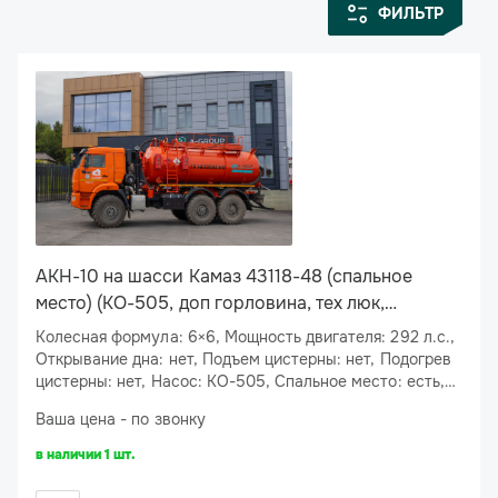
ФИЛЬТР
АКН-10 на шасси Камаз 43118-48 (спальное
место) (КО-505, доп горловина, тех люк,
подогрев слива)
Колесная формула: 6×6, Мощность двигателя: 292 л.с.,
Открывание дна: нет, Подъем цистерны: нет, Подогрев
цистерны: нет, Насос: КО-505, Спальное место: есть,
Подогрев сливного люка: есть
Ваша цена - по звонку
в наличии 1 шт.