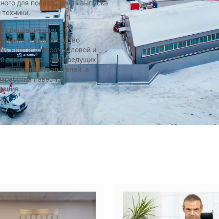
ного для полного цикла выпуска
 техники.
я специализация —
рование и производство
ой, нефтегазопромысловой и
й техники на шасси ведущих
ких автопроизводителей, а
азработка навесного
вания.