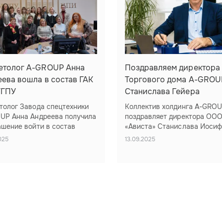
етолог A-GROUP Анна
Поздравляем директора
ева вошла в состав ГАК
Торгового дома A-GROU
ГПУ
Станислава Гейера
толог Завода спецтехники
Коллектив холдинга A-GRO
UP Анна Андреева получила
поздравляет директора ОО
ашение войти в состав
«Ависта» Станислава Иосиф
арственной аттестационной
Гейера с Днём рождения!
025
13.09.2025
сии (ГАК) Южно-Уральского
Под профессиональным
арственного гуманитарно-
руководством Станислава
огического университета
Иосифовича молодая, но ак
ГПУ).
развивающаяся компания
«Ависта» демонстрирует
 сентября 2025 Анна приняла
устойчивый рост и укреплен
ие в итоговой аттестации
своих позиций на рынке
нтов, обучающихся по
спецтехники России. Его эне