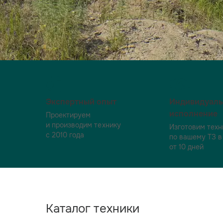
Экспертный опыт
Индивидуал
исполнение
Проектируем
и производим технику
Изготовим техн
с 2010 года
по вашему ТЗ в
от 10 дней
Каталог техники