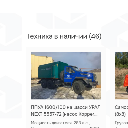
Техника в наличии (46)
ППУА 1600/100 на шасси УРАЛ
Самос
NEXT 5557-72 (насос Kopper
(8х8)
Pumps PI-60)
Мощность двигателя: 283 л.с.,
Грузопод