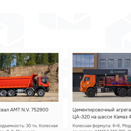
вал АМТ N.V. 752900
Цементировочный агрега
ЦА-320 на шасси Камаз 4
50
ъемность: 30 тн, Колесная
Колесная формула: 6×6, Модель