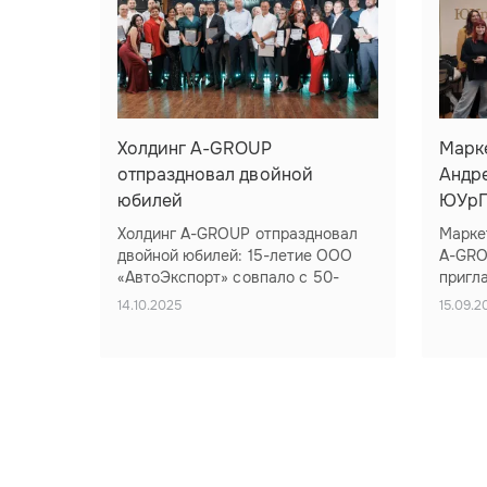
Холдинг A-GROUP
Марк
отпраздновал двойной
Андре
юбилей
ЮУрГ
Холдинг A-GROUP отпраздновал
Марке
двойной юбилей: 15-летие ООО
A-GRO
«АвтоЭкспорт» совпало с 50-
пригл
летним юбилеем его основателя
госуд
14.10.2025
15.09.2
26 сентября 2025 года ресторан
комис
«Брецель Бройхауз» стал
госуд
эпицентром большого праздника:
педаг
здесь отметил свое 15-летие ООО
(ЮУрГ
«АвтоЭкспорт», флагман холдинга
6 и 13
A-GROUP. Юбилей получился
участ
двойным: компания делит День
студе
рождения с ее основателем и