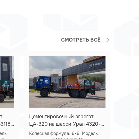
СМОТРЕТЬ ВСЁ
т
Цементировочный агрегат
Седель
3118-
ЦА-320 на шасси Урал 4320-
(13л 52
80
ошинов
Колесная формула: 6×6, Модель
Колесная ф