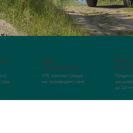
ьное
Цена
Ориент
производителя
качест
ику
70% комплектующих
Предост
 срок
мы производим сами
расшире
до 24 м