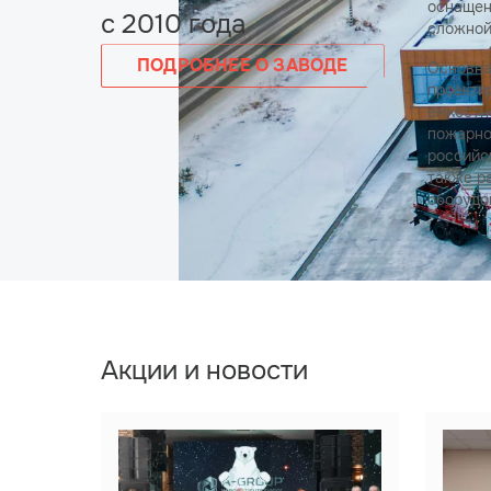
оснащен
с 2010 года
сложной
ПОДРОБНЕЕ О ЗАВОДЕ
Основна
проекти
емкостн
пожарно
российс
также р
оборудо
Акции и новости