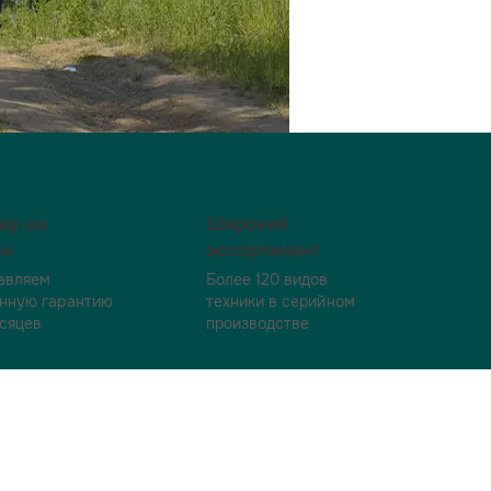
ир на
Широкий
во
ассортимент
авляем
Более 120 видов
нную гарантию
техники в серийном
есяцев
производстве