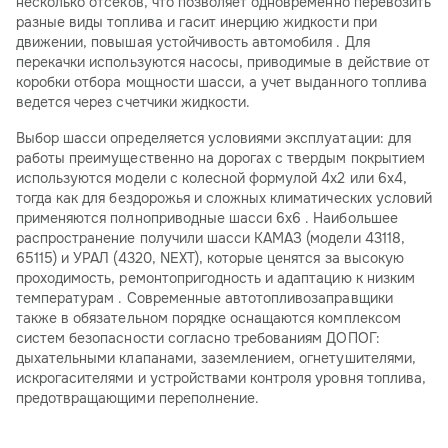
несколько отсеков, что позволяет одновременно перевозить
разные виды топлива и гасит инерцию жидкости при
движении, повышая устойчивость автомобиля . Для
перекачки используются насосы, приводимые в действие от
коробки отбора мощности шасси, а учет выданного топлива
ведется через счетчики жидкости.
Выбор шасси определяется условиями эксплуатации: для
работы преимущественно на дорогах с твердым покрытием
используются модели с колесной формулой 4х2 или 6х4,
тогда как для бездорожья и сложных климатических условий
применяются полноприводные шасси 6х6 . Наибольшее
распространение получили шасси КАМАЗ (модели 43118,
65115) и УРАЛ (4320, NEXT), которые ценятся за высокую
проходимость, ремонтопригодность и адаптацию к низким
температурам . Современные автотопливозаправщики
также в обязательном порядке оснащаются комплексом
систем безопасности согласно требованиям ДОПОГ:
дыхательными клапанами, заземлением, огнетушителями,
искрогасителями и устройствами контроля уровня топлива,
предотвращающими переполнение.