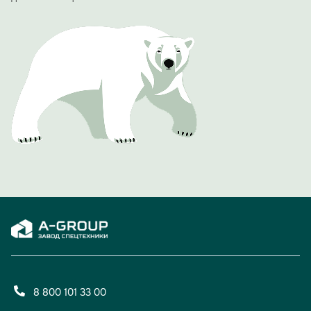
Благодарственные письма получили сотрудники ООО
"АвтоЭкспорт", особо были отмечены те, кто работает в
компании 10 и более лет.
Одним из ярких и обсуждаемых моментов вечера стала
презентация фирменного юбилейного календаря A-
GROUP. Его страницы украсили фотографии сотрудниц
холдинга с автомобилями производства A-GROUP.
Проект должен подчеркнуть, что за успехом компании
стоят не только прогрессивные технологии, но и яркие,
талантливые люди.
Вечер доказал: 15 лет для A-GROUP — не просто рубеж,
а уверенный старт для новых свершений и проектов.
8 800 101 33 00