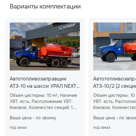
Варианты комплектации
Автотопливозаправщик
Автотопливозапр
АТЗ-10 на шасси УРАЛ NEXT
АТЗ-10/2 (2 секци
4320-72
УРАЛ NEXT 4320-
Объем цистерны: 10 м
, Наличие
Объем цистерны: 10
3
УВТ: есть, Расположение УВТ:
УВТ: есть, Расположение УВТ:
боковое, Количество секций: 1,
боковое, Количество секций: 2,
Насос: СВН-80, Колесная
Насос: СВН-80, Колесная
Ваша цена - по звонку
Ваша цена - по звон
формула: 6×6, Модель двигателя:
формула: 6×6, Модель двигателя:
ЯМЗ-53623-10, Мощность
ЯМЗ-53623-10, Мощность
под заказ
под заказ
двигателя: 283 л.с.
двигателя: 283 л.с., Спальное