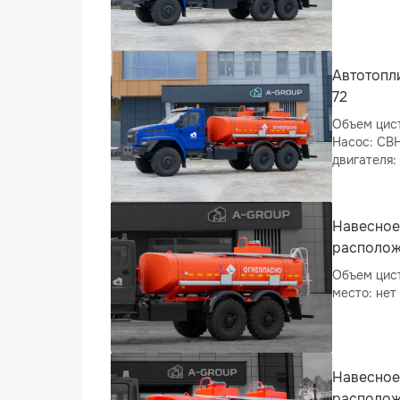
Автотопл
72
Объем цист
Насос: СВН-80, Колесная формула: 6×6, Модель двигател
Навесное
располож
Объем цист
место: нет
Навесное
располож