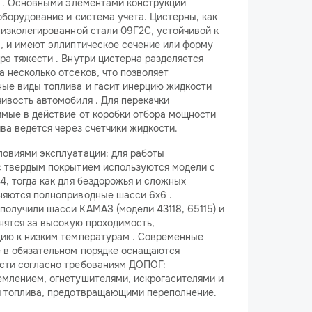
) . Основными элементами конструкции
оборудование и система учета. Цистерны, как
низколегированной стали 09Г2С, устойчивой к
, и имеют эллиптическое сечение или форму
ра тяжести . Внутри цистерна разделяется
 несколько отсеков, что позволяет
ные виды топлива и гасит инерцию жидкости
ивость автомобиля . Для перекачки
мые в действие от коробки отбора мощности
ва ведется через счетчики жидкости.
ловиями эксплуатации: для работы
с твердым покрытием используются модели с
4, тогда как для бездорожья и сложных
няются полноприводные шасси 6х6 .
олучили шасси КАМАЗ (модели 43118, 65115) и
енятся за высокую проходимость,
цию к низким температурам . Современные
 в обязательном порядке оснащаются
сти согласно требованиям ДОПОГ:
емлением, огнетушителями, искрогасителями и
я топлива, предотвращающими переполнение.