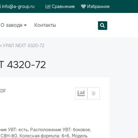
info@a-group.ru
Сравнение
Избранное
О заводе
Контакты
и УРАЛ NEXT 4320-72
T 4320-72
PDF
ичие УВТ: есть, Расположение УВТ: боковое,
: СВН-80, Колесная формула: 6×6, Модель