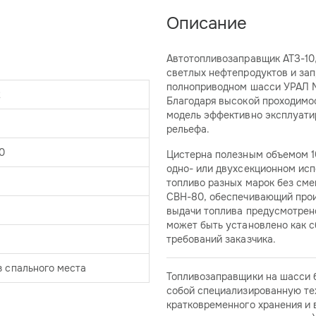
Описание
Автотопливозаправщик АТЗ-10
светлых нефтепродуктов и зап
полноприводном шасси УРАЛ N
2
Благодаря высокой проходимос
модель эффективно эксплуати
рельефа.
0
Цистерна полезным объемом 10
одно- или двухсекционном исп
топливо разных марок без см
СВН-80, обеспечивающий прои
выдачи топлива предусмотрено
может быть установлено как сб
требований заказчика.
з спального места
Топливозаправщики на шасси 
собой специализированную тех
кратковременного хранения и 