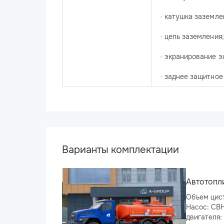
· катушка заземле
· цепь заземления;
· экранирование э
· заднее защитное
Варианты комплектации
Автотопл
Объем цист
Насос: СВН-80, Колесная формула: 6×6, Модель двигател