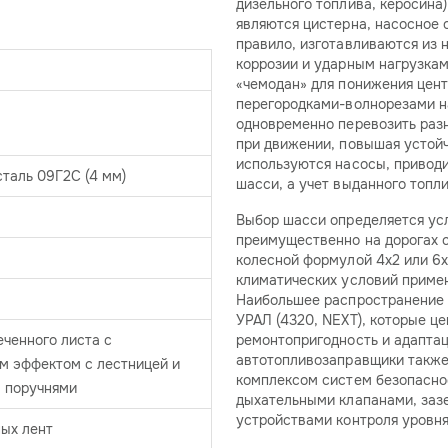
дизельного топлива, керосина
являются цистерна, насосное 
правило, изготавливаются из 
коррозии и ударным нагрузкам
«чемодан» для понижения цент
перегородками-волнорезами на
одновременно перевозить раз
при движении, повышая устойч
используются насосы, приводи
таль 09Г2С (4 мм)
шасси, а учет выданного топли
Выбор шасси определяется ус
преимущественно на дорогах 
колесной формулой 4х2 или 6х
климатических условий приме
Наибольшее распространение п
УРАЛ (4320, NEXT), которые ц
ченного листа с
ремонтопригодность и адапта
автотопливозаправщики также
м эффектом с лестницей и
комплексом систем безопасно
 поручнями
дыхательными клапанами, заз
устройствами контроля уровн
ых лент