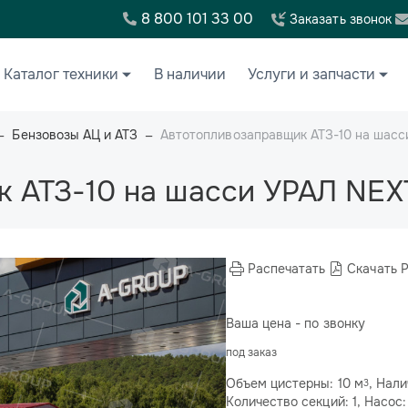
8 800 101 33 00
Заказать звонок
Каталог техники
В наличии
Услуги и запчасти
Бензовозы АЦ и АТЗ
Автотопливозаправщик АТЗ-10 на шасс
 АТЗ-10 на шасси УРАЛ NEX
Распечатать
Скачать 
Ваша цена - по звонку
под заказ
Объем цистерны: 10 м
, Нал
3
Количество секций: 1, Насос