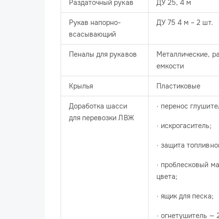
Раздаточный рукав
ДУ 25, 4 м
Рукав напорно-
ДУ 75 4 м – 2 шт.
всасывающий
Пеналы для рукавов
Металлические, р
емкости
Крылья
Пластиковые
Доработка шасси
· перенос глушите
для перевозки ЛВЖ
· искрогаситель;
· защита топливно
· проблесковый ма
цвета;
· ящик для песка;
· огнетушитель — 