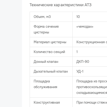
Технические характеристики АТЗ
Объем, м3
10
Форма сечения
«чемодан»
цистерны
Материал цистерны
Конструкционная с
Количество секций
1
Донный клапан
ДКП-90
Дыхательный клапан
УД-1
Площадка
Площадка из просе
обслуживания
противоскользящи
складывающимися
Конструктивная
При помощи стяжн