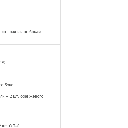
асположены по бокам
ля;
го бака;
як — 2 шт. оранжевого
2 шт. ОП-4;