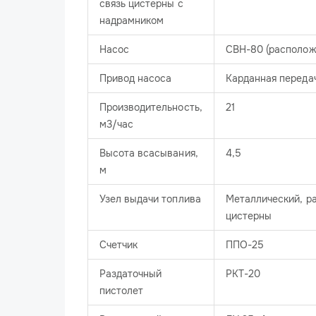
связь цистерны с
надрамником
Насос
СВН-80 (располож
Привод насоса
Карданная переда
Производительность,
21
м3/час
Высота всасывания,
4,5
м
Узел выдачи топлива
Металлический, р
цистерны
Счетчик
ППО-25
Раздаточный
РКТ-20
пистолет