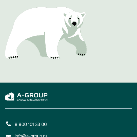
"АвтоЭкспорт", особо были отмечены те, кто работает в
компании 10 и более лет.
Одним из ярких и обсуждаемых моментов вечера стала
презентация фирменного юбилейного календаря A-
GROUP. Его страницы украсили фотографии сотрудниц
холдинга с автомобилями производства A-GROUP.
Проект должен подчеркнуть, что за успехом компании
стоят не только прогрессивные технологии, но и яркие,
талантливые люди.
Вечер доказал: 15 лет для A-GROUP — не просто рубеж,
а уверенный старт для новых свершений и проектов.
8 800 101 33 00
info@a-group.ru