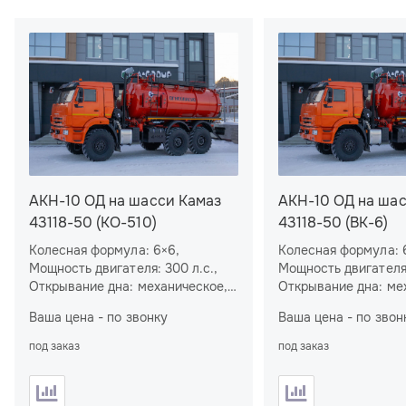
АКН-10 ОД на шасси Камаз
АКН-10 ОД на ша
43118-50 (КО-510)
43118-50 (BK-6)
Колесная формула: 6×6,
Колесная формула: 
Мощность двигателя: 300 л.с.,
Мощность двигателя:
Открывание дна: механическое,
Открывание дна: ме
Подъем цистерны: нет, Подогрев
Подъем цистерны: нет, Подо
Ваша цена - по звонку
Ваша цена - по звон
цистерны: нет, Насос: КО-510,
цистерны: нет, Насос: ВК-6,
Спальное место: нет, Подогрев
Спальное место: нет, Подогр
под заказ
под заказ
сливного люка: есть
сливного люка: есть