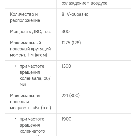
охлаждением воздуха
Количество и
8, V-образно
расположение
Мощность ДВС, л.с.
300
Максимальный
1275 (128)
полезный крутящий
момент, Нм (кгсм)
при частоте
1300
вращения
коленвала, об/
мин
Максимальная
221 (300)
полезная
мощность, кВт (л.с.)
при частоте
1900
вращения
коленчатого