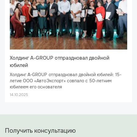
Холдинг A-GROUP отпраздновал двойной
юбилей
Холдинг A-GROUP отпраздновал двойной юбилей: 15-
летие ООО «АвтоЭкспорт» совпало с 50-летним
юбилеем его основателя
26 сентября 2025 года ресторан «Брецель Бройхауз»
14.10.2025
стал эпицентром большого праздника: здесь отметил
свое 15-летие ООО «АвтоЭкспорт», флагман холдинга
A-GROUP. Юбилей получился двойным: компания делит
День рождения с ее основателем и бессменным
директором — Алексеем Николаевичем Ямщиковым.
Получить консультацию
Под сводами ресторана собрались не только
сотрудники холдинга и ключевые деловые партнеры, но