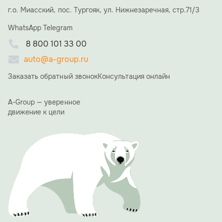
и семья и близкие друзья Алексея Николаевича, что
г.о. Миасский, пос. Тургояк, ул. Нижнезаречная, стр.71/3
придало вечеру особую, семейную атмосферу. В
WhatsApp
течение вечера со сцены прозвучало множество
Telegram
теплых слов и пожеланий. Коллеги и партнеры
8 800 101 33 00
отмечали невероятную преданность делу,
стратегическое видение Алексея Николаевича и его
auto@a-group.ru
умение вести компанию к успеху.
Заказать обратный звонок
Консультация онлайн
«15 лет назад мы начинали с большой мечты. Сегодня
A-GROUP — это мощный холдинг, и это заслуга каждого
из вас, вашего труда, энергии и веры в общее дело», —
A-Group — уверенное
сказал в своей ответной речи Алексей Ямщиков.
движение к цели
Благодарственные письма получили сотрудники ООО
"АвтоЭкспорт", особо были отмечены те, кто работает в
компании 10 и более лет.
Одним из ярких и обсуждаемых моментов вечера стала
презентация фирменного юбилейного календаря A-
GROUP. Его страницы украсили фотографии сотрудниц
холдинга с автомобилями производства A-GROUP.
Проект должен подчеркнуть, что за успехом компании
стоят не только прогрессивные технологии, но и яркие,
талантливые люди.
Вечер доказал: 15 лет для A-GROUP — не просто рубеж,