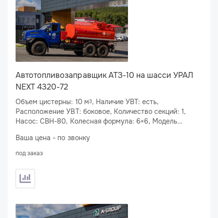
Автотопливозаправщик АТЗ-10 на шасси УРАЛ
NEXT 4320-72
Объем цистерны: 10 м
, Наличие УВТ: есть,
3
Расположение УВТ: боковое, Количество секций: 1,
Насос: СВН-80, Колесная формула: 6×6, Модель
двигателя: ЯМЗ-53623-10, Мощность двигателя: 283
Ваша цена - по звонку
л.с.
под заказ