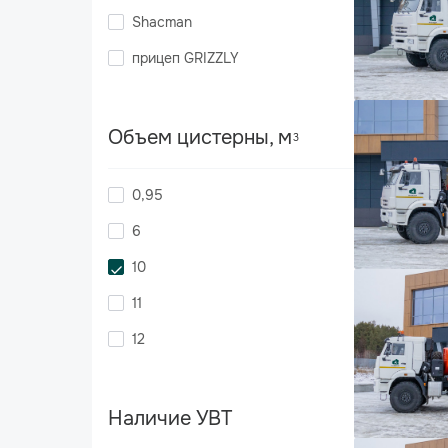
Shacman
прицеп GRIZZLY
Объем цистерны, м
3
0,95
6
10
11
12
Наличие УВТ