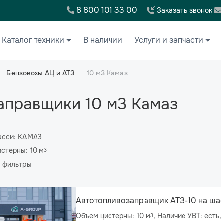
8 800 101 33 00
Заказать звонок
Каталог техники
В наличии
Услуги и запчасти
Бензовозы АЦ и АТЗ
10 м3 Камаз
аправщики 10 м3 Камаз
асси: КАМАЗ
стерны: 10 м
3
ь фильтры
Автотопливозаправщик АТЗ-10 на ша
Объем цистерны: 10 м
, Наличие УВТ: есть, Количество секций: 1,
3