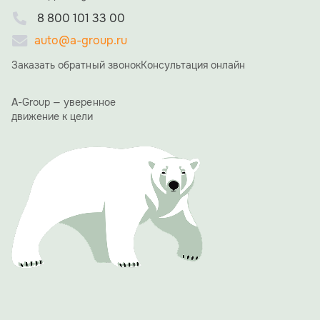
теплых слов и пожеланий. Коллеги и партнеры
8 800 101 33 00
отмечали невероятную преданность делу,
стратегическое видение Алексея Николаевича и его
auto@a-group.ru
умение вести компанию к успеху.
Заказать обратный звонок
Консультация онлайн
«15 лет назад мы начинали с большой мечты. Сегодня
A-GROUP — это мощный холдинг, и это заслуга каждого
из вас, вашего труда, энергии и веры в общее дело», —
A-Group — уверенное
сказал в своей ответной речи Алексей Ямщиков.
движение к цели
Благодарственные письма получили сотрудники ООО
"АвтоЭкспорт", особо были отмечены те, кто работает в
компании 10 и более лет.
Одним из ярких и обсуждаемых моментов вечера стала
презентация фирменного юбилейного календаря A-
GROUP. Его страницы украсили фотографии сотрудниц
холдинга с автомобилями производства A-GROUP.
Проект должен подчеркнуть, что за успехом компании
стоят не только прогрессивные технологии, но и яркие,
талантливые люди.
Вечер доказал: 15 лет для A-GROUP — не просто рубеж,
а уверенный старт для новых свершений и проектов.