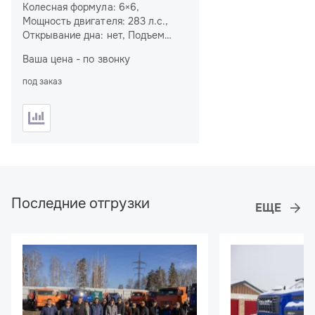
Колесная формула: 6×6,
Мощность двигателя: 283 л.с.,
Открывание дна: нет, Подъем
цистерны: нет, Подогрев
Ваша цена - по звонку
цистерны: нет, Насос: КО-510,
Спальное место: нет, Подогрев
под заказ
сливного люка: нет
Последние отгрузки