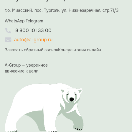
сотрудники холдинга и ключевые деловые партнеры, но
и семья и близкие друзья Алексея Николаевича, что
г.о. Миасский, пос. Тургояк, ул. Нижнезаречная, стр.71/3
придало вечеру особую, семейную атмосферу. В
WhatsApp
течение вечера со сцены прозвучало множество
Telegram
теплых слов и пожеланий. Коллеги и партнеры
8 800 101 33 00
отмечали невероятную преданность делу,
стратегическое видение Алексея Николаевича и его
auto@a-group.ru
умение вести компанию к успеху.
Заказать обратный звонок
Консультация онлайн
«15 лет назад мы начинали с большой мечты. Сегодня
A-GROUP — это мощный холдинг, и это заслуга каждого
из вас, вашего труда, энергии и веры в общее дело», —
A-Group — уверенное
сказал в своей ответной речи Алексей Ямщиков.
движение к цели
Благодарственные письма получили сотрудники ООО
"АвтоЭкспорт", особо были отмечены те, кто работает в
компании 10 и более лет.
Одним из ярких и обсуждаемых моментов вечера стала
презентация фирменного юбилейного календаря A-
GROUP. Его страницы украсили фотографии сотрудниц
холдинга с автомобилями производства A-GROUP.
Проект должен подчеркнуть, что за успехом компании
стоят не только прогрессивные технологии, но и яркие,
талантливые люди.