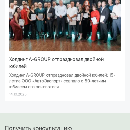
Холдинг A-GROUP отпраздновал двойной
юбилей
Холдинг A-GROUP отпраздновал двойной юбилей: 15-
летие ООО «АвтоЭкспорт» совпало с 50-летним
юбилеем его основателя
26 сентября 2025 года ресторан «Брецель Бройхауз»
14.10.2025
стал эпицентром большого праздника: здесь отметил
свое 15-летие ООО «АвтоЭкспорт», флагман холдинга
A-GROUP. Юбилей получился двойным: компания делит
День рождения с ее основателем и бессменным
директором — Алексеем Николаевичем Ямщиковым.
Получить консультацию
Под сводами ресторана собрались не только