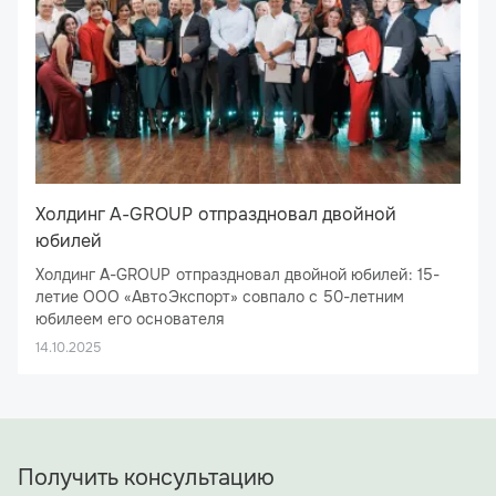
Холдинг A-GROUP отпраздновал двойной
юбилей
Холдинг A-GROUP отпраздновал двойной юбилей: 15-
летие ООО «АвтоЭкспорт» совпало с 50-летним
юбилеем его основателя
26 сентября 2025 года ресторан «Брецель Бройхауз»
14.10.2025
стал эпицентром большого праздника: здесь отметил
свое 15-летие ООО «АвтоЭкспорт», флагман холдинга
A-GROUP. Юбилей получился двойным: компания делит
День рождения с ее основателем и бессменным
директором — Алексеем Николаевичем Ямщиковым.
Получить консультацию
Под сводами ресторана собрались не только
сотрудники холдинга и ключевые деловые партнеры, но