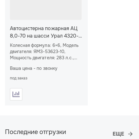
Автоцистерна пожарная АЦ
8,0-70 на шасси Урал 4320-
80
Колесная формула: 6×6, Модель
двигателя: ЯМЗ-53623-10,
Мощность двигателя: 283 л.с.,
Объем цистерны: 8 м
, Боевой
3
Ваша цена - по звонку
расчет: 6 чел.
под заказ
Последние отгрузки