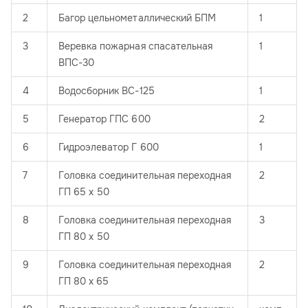
2
Багор цельнометаллический БПМ
1
3
Веревка пожарная спасательная
1
ВПС-30
4
Водосборник ВС-125
1
5
Генератор ГПС 600
2
6
Гидроэлеватор Г 600
1
7
Головка соединительная переходная
2
ГП 65 х 50
8
Головка соединительная переходная
3
ГП 80 х 50
9
Головка соединительная переходная
2
ГП 80 х 65