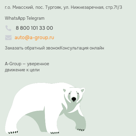
и семья и близкие друзья Алексея Николаевича, что
г.о. Миасский, пос. Тургояк, ул. Нижнезаречная, стр.71/3
придало вечеру особую, семейную атмосферу. В
WhatsApp
течение вечера со сцены прозвучало множество
Telegram
теплых слов и пожеланий. Коллеги и партнеры
8 800 101 33 00
отмечали невероятную преданность делу,
стратегическое видение Алексея Николаевича и его
auto@a-group.ru
умение вести компанию к успеху.
Заказать обратный звонок
Консультация онлайн
«15 лет назад мы начинали с большой мечты. Сегодня
A-GROUP — это мощный холдинг, и это заслуга каждого
из вас, вашего труда, энергии и веры в общее дело», —
A-Group — уверенное
сказал в своей ответной речи Алексей Ямщиков.
движение к цели
Благодарственные письма получили сотрудники ООО
"АвтоЭкспорт", особо были отмечены те, кто работает в
компании 10 и более лет.
Одним из ярких и обсуждаемых моментов вечера стала
презентация фирменного юбилейного календаря A-
GROUP. Его страницы украсили фотографии сотрудниц
холдинга с автомобилями производства A-GROUP.
Проект должен подчеркнуть, что за успехом компании
стоят не только прогрессивные технологии, но и яркие,
талантливые люди.
Вечер доказал: 15 лет для A-GROUP — не просто рубеж,