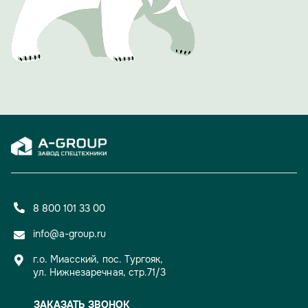
холдинга с автомобилями производства A-GROUP.
Проект должен подчеркнуть, что за успехом компании
стоят не только прогрессивные технологии, но и яркие,
талантливые люди.
Вечер доказал: 15 лет для A-GROUP — не просто рубеж,
а уверенный старт для новых свершений и проектов.
8 800 101 33 00
info@a-group.ru
г.о. Миасский, пос. Тургояк,
ул. Нижнезаречная, стр.71/3
ЗАКАЗАТЬ ЗВОНОК