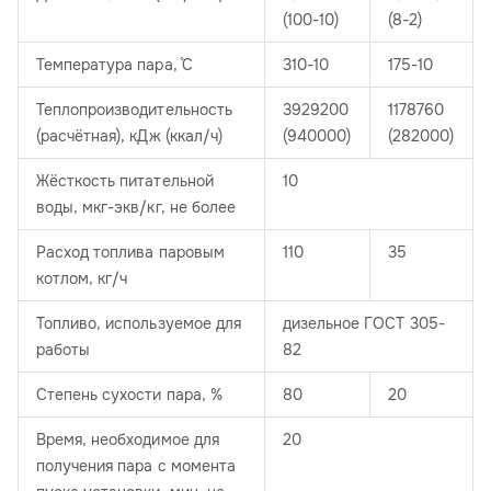
(100-10)
(8-2)
Температура пара, ̊C
310-10
175-10
Теплопроизводительность
3929200
1178760
(расчётная), кДж (ккал/ч)
(940000)
(282000)
Жёсткость питательной
10
воды, мкг-экв/кг, не более
Расход топлива паровым
110
35
котлом, кг/ч
Топливо, используемое для
дизельное ГОСТ 305-
работы
82
Степень сухости пара, %
80
20
Время, необходимое для
20
получения пара с момента