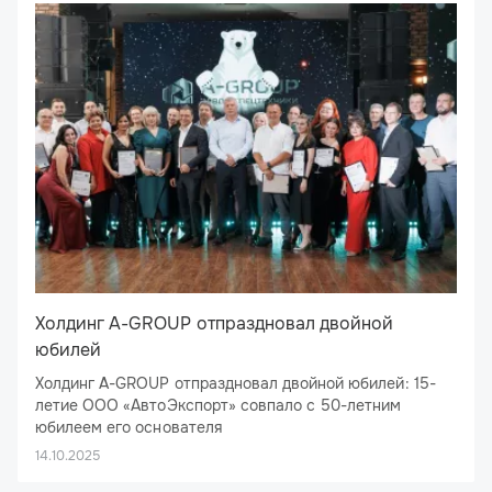
Холдинг A-GROUP отпраздновал двойной
юбилей
Холдинг A-GROUP отпраздновал двойной юбилей: 15-
летие ООО «АвтоЭкспорт» совпало с 50-летним
юбилеем его основателя
26 сентября 2025 года ресторан «Брецель Бройхауз»
14.10.2025
стал эпицентром большого праздника: здесь отметил