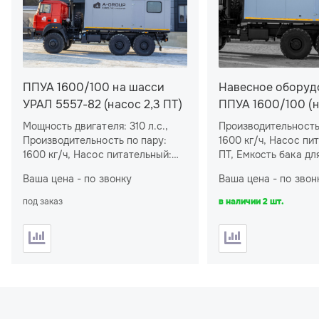
ППУА 1600/100 на шасси
Навесное оборуд
УРАЛ 5557-82 (насос 2,3 ПТ)
ППУА 1600/100 (на
для шасси УРАЛ
Мощность двигателя: 310 л.с.,
Производительность
Производительность по пару:
1600 кг/ч, Насос пит
1600 кг/ч, Насос питательный:
ПТ, Емкость бака дл
2,3 ПТ, Емкость бака для воды:
м
, Емкость топливн
3
Ваша цена - по звонку
Ваша цена - по звон
5,2 м
, Емкость топливного бака
установки: 0,6 м
3
3
установки: 0,6 м
3
под заказ
в наличии 2 шт.