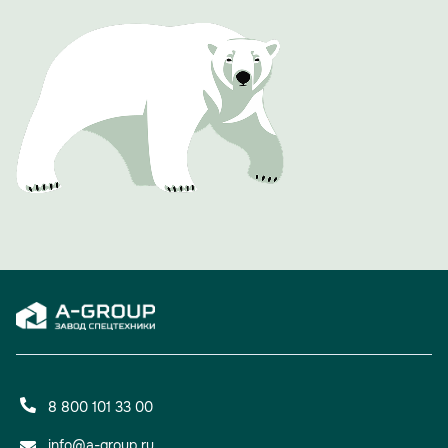
"АвтоЭкспорт", особо были отмечены те, кто работает в
компании 10 и более лет.
Одним из ярких и обсуждаемых моментов вечера стала
презентация фирменного юбилейного календаря A-
GROUP. Его страницы украсили фотографии сотрудниц
холдинга с автомобилями производства A-GROUP.
Проект должен подчеркнуть, что за успехом компании
стоят не только прогрессивные технологии, но и яркие,
талантливые люди.
Вечер доказал: 15 лет для A-GROUP — не просто рубеж,
а уверенный старт для новых свершений и проектов.
8 800 101 33 00
info@a-group.ru