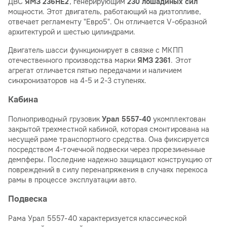
ДВС
ЯМЗ 236НЕ2
, генерирующим
230 лошадиных сил
мощности. Этот двигатель, работающий на дизтопливе,
отвечает регламенту "Евро5". Он отличается V-образной
архитектурой и шестью цилиндрами.
Двигатель шасси функционирует в связке с МКПП
отечественного производства марки
ЯМЗ 2361
. Этот
агрегат отличается пятью передачами и наличием
синхронизаторов на 4-5 и 2-3 ступенях.
Кабина
Полноприводный грузовик
Урал 5557-40
укомплектован
закрытой трехместной кабиной, которая смонтирована на
несущей раме транспортного средства. Она фиксируется
посредством 4-точечной подвески через прорезиненные
демпферы. Последние надежно защищают конструкцию от
повреждений в силу перенапряжения в случаях перекоса
рамы в процессе эксплуатации авто.
Подвеска
Рама Урал 5557-40 характеризуется классической