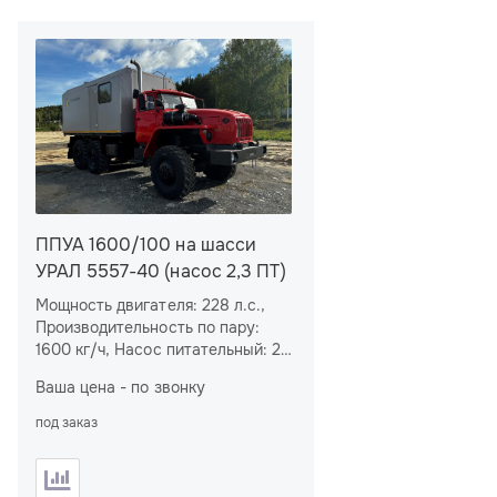
ППУА 1600/100 на шасси
УРАЛ 5557-40 (насос 2,3 ПТ)
Мощность двигателя: 228 л.с.,
Производительность по пару:
1600 кг/ч, Насос питательный: 2,3
ПТ, Емкость бака для воды: 5,2
Ваша цена - по звонку
м
, Емкость топливного бака
3
установки: 0,6 м
3
под заказ