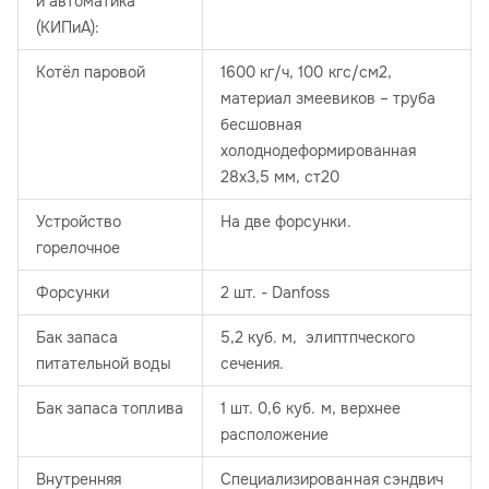
и автоматика
(КИПиА):
Котёл паровой
1600 кг/ч, 100 кгс/см2,
материал змеевиков – труба
бесшовная
холоднодеформированная
28х3,5 мм, ст20
Устройство
На две форсунки.
горелочное
Форсунки
2 шт. - Danfoss
Бак запаса
5,2 куб. м, элиптпческого
питательной воды
сечения.
Бак запаса топлива
1 шт. 0,6 куб. м, верхнее
расположение
Внутренняя
Специализированная сэндвич