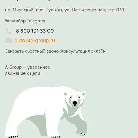
сотрудники холдинга и ключевые деловые партнеры, но
и семья и близкие друзья Алексея Николаевича, что
г.о. Миасский, пос. Тургояк, ул. Нижнезаречная, стр.71/3
придало вечеру особую, семейную атмосферу. В
WhatsApp
течение вечера со сцены прозвучало множество
Telegram
теплых слов и пожеланий. Коллеги и партнеры
8 800 101 33 00
отмечали невероятную преданность делу,
стратегическое видение Алексея Николаевича и его
auto@a-group.ru
умение вести компанию к успеху.
Заказать обратный звонок
Консультация онлайн
«15 лет назад мы начинали с большой мечты. Сегодня
A-GROUP — это мощный холдинг, и это заслуга каждого
из вас, вашего труда, энергии и веры в общее дело», —
A-Group — уверенное
сказал в своей ответной речи Алексей Ямщиков.
движение к цели
Благодарственные письма получили сотрудники ООО
"АвтоЭкспорт", особо были отмечены те, кто работает в
компании 10 и более лет.
Одним из ярких и обсуждаемых моментов вечера стала
презентация фирменного юбилейного календаря A-
GROUP. Его страницы украсили фотографии сотрудниц
холдинга с автомобилями производства A-GROUP.
Проект должен подчеркнуть, что за успехом компании
стоят не только прогрессивные технологии, но и яркие,
талантливые люди.