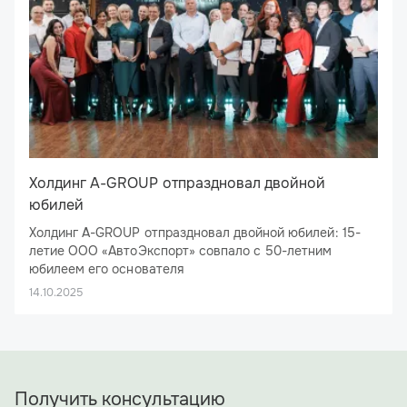
Холдинг A-GROUP отпраздновал двойной
юбилей
Холдинг A-GROUP отпраздновал двойной юбилей: 15-
летие ООО «АвтоЭкспорт» совпало с 50-летним
юбилеем его основателя
26 сентября 2025 года ресторан «Брецель Бройхауз»
14.10.2025
стал эпицентром большого праздника: здесь отметил
свое 15-летие ООО «АвтоЭкспорт», флагман холдинга
A-GROUP. Юбилей получился двойным: компания делит
День рождения с ее основателем и бессменным
директором — Алексеем Николаевичем Ямщиковым.
Получить консультацию
Под сводами ресторана собрались не только