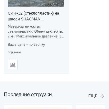
СИН-32 (стеклопластик) на
шасси SHACMAN
SX32586V385 (плунжер 125
Материал емкости:
мм)
стеклопластик, Объем цистерны:
7 м
, Максимальное давление: 32
3
МПа, Плунжеры: 125 мм,
Ваша цена - по звонку
Наибольшая идеальная подача:
19,5 л/с, Колесная формула: 6×6
под заказ
Последние отгрузки