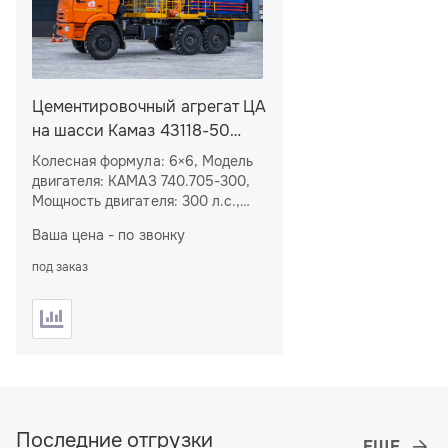
Цементировочный агрегат ЦА
на шасси Камаз 43118-50
(плунжерный насос)
Колесная формула: 6×6, Модель
двигателя: КАМАЗ 740.705-300,
Мощность двигателя: 300 л.с.,
Мерный бак: 6 м
, Насос:
3
Ваша цена - по звонку
плунжерный, Водоподающий
блок: нет
под заказ
Последние отгрузки