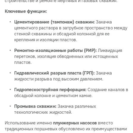
строительстве и ремонте нефтяных и газовых скважин.
Ключевые функции:
Цементирование (тампонаж) скважин:
Закачка
цементного раствора в затрубное пространство между
стенкой скважины и обсадной колонной для ее
крепления и изоляции пластов.
Ремонтно-изоляционные работы (РИР):
Ликвидация
перетоков, изоляция обводненных или истощенных
пластов.
Гидравлический разрыв пласта (ГРП):
Закачка
жидкости разрыва под высоким давлением.
Гидропескоструйная перфорация:
Создание каналов в
обсадной колонне и цементном камне.
Промывка скважин:
Закачка различных
технологических жидкостей.
Использование именно
плунжерных насосов
вместо
традиционных поршневых обусловлено их преимуществами