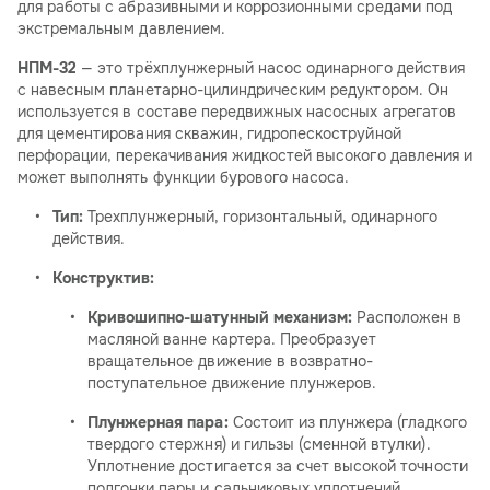
для работы с абразивными и коррозионными средами под
экстремальным давлением.
НПМ-32
— это трёхплунжерный насос одинарного действия
с навесным планетарно-цилиндрическим редуктором. Он
используется в составе передвижных насосных агрегатов
для цементирования скважин, гидропескоструйной
перфорации, перекачивания жидкостей высокого давления и
может выполнять функции бурового насоса.
Тип:
Трехплунжерный, горизонтальный, одинарного
действия.
Конструктив:
Кривошипно-шатунный механизм:
Расположен в
масляной ванне картера. Преобразует
вращательное движение в возвратно-
поступательное движение плунжеров.
Плунжерная пара:
Состоит из плунжера (гладкого
твердого стержня) и гильзы (сменной втулки).
Уплотнение достигается за счет высокой точности
подгонки пары и сальниковых уплотнений.