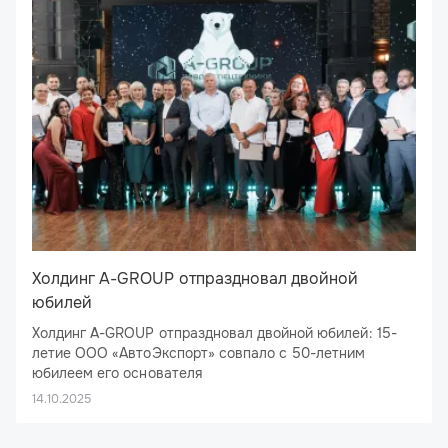
Холдинг A-GROUP отпраздновал двойной
юбилей
Холдинг A-GROUP отпраздновал двойной юбилей: 15-
летие ООО «АвтоЭкспорт» совпало с 50-летним
юбилеем его основателя
26 сентября 2025 года ресторан «Брецель Бройхауз»
14.10.2025
стал эпицентром большого праздника: здесь отметил
свое 15-летие ООО «АвтоЭкспорт», флагман холдинга