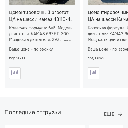
Цементировочный агрегат
Цементировочный
ЦА на шасси Камаз 43118-48
ЦА на шасси Кама
(плунжерный насос)
с ВПБ (плунжерны
Колесная формула: 6×6, Модель
Колесная формула: 6×6, М
двигателя: КАМАЗ 667.511-300,
двигателя: КАМАЗ 66
Мощность двигателя: 292 л.с.,
Мощность двигателя:
Мерный бак: 6 м
, Насос:
Мерный бак: 6 м
, Насос:
3
3
Ваша цена - по звонку
Ваша цена - по звон
плунжерный, Водоподающий
плунжерный, Водоподающий
блок: нет
блок: есть
под заказ
под заказ
Последние отгрузки