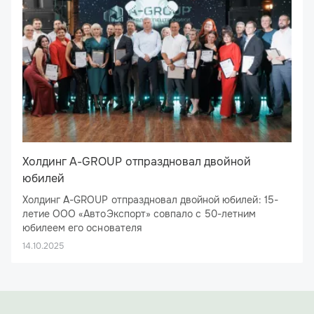
Холдинг A-GROUP отпраздновал двойной
юбилей
Холдинг A-GROUP отпраздновал двойной юбилей: 15-
летие ООО «АвтоЭкспорт» совпало с 50-летним
юбилеем его основателя
26 сентября 2025 года ресторан «Брецель Бройхауз»
14.10.2025
стал эпицентром большого праздника: здесь отметил
свое 15-летие ООО «АвтоЭкспорт», флагман холдинга
A-GROUP. Юбилей получился двойным: компания делит
День рождения с ее основателем и бессменным
директором — Алексеем Николаевичем Ямщиковым.