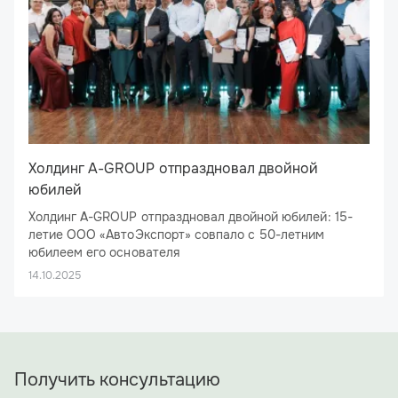
Холдинг A-GROUP отпраздновал двойной
юбилей
Холдинг A-GROUP отпраздновал двойной юбилей: 15-
летие ООО «АвтоЭкспорт» совпало с 50-летним
юбилеем его основателя
26 сентября 2025 года ресторан «Брецель Бройхауз»
14.10.2025
стал эпицентром большого праздника: здесь отметил
свое 15-летие ООО «АвтоЭкспорт», флагман холдинга
A-GROUP. Юбилей получился двойным: компания делит
День рождения с ее основателем и бессменным
директором — Алексеем Николаевичем Ямщиковым.
Получить консультацию
Под сводами ресторана собрались не только
сотрудники холдинга и ключевые деловые партнеры, но