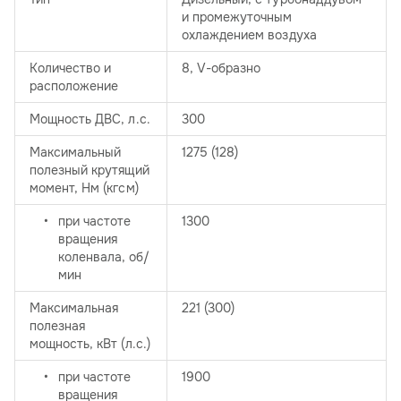
и промежуточным
охлаждением воздуха
Количество и
8, V-образно
расположение
Мощность ДВС, л.с.
300
Максимальный
1275 (128)
полезный крутящий
момент, Нм (кгсм)
при частоте
1300
вращения
коленвала, об/
мин
Максимальная
221 (300)
полезная
мощность, кВт (л.с.)
при частоте
1900
вращения