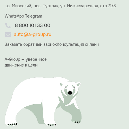
и семья и близкие друзья Алексея Николаевича, что
г.о. Миасский, пос. Тургояк, ул. Нижнезаречная, стр.71/3
придало вечеру особую, семейную атмосферу. В
WhatsApp
течение вечера со сцены прозвучало множество
Telegram
теплых слов и пожеланий. Коллеги и партнеры
8 800 101 33 00
отмечали невероятную преданность делу,
стратегическое видение Алексея Николаевича и его
auto@a-group.ru
умение вести компанию к успеху.
Заказать обратный звонок
Консультация онлайн
«15 лет назад мы начинали с большой мечты. Сегодня
A-GROUP — это мощный холдинг, и это заслуга каждого
из вас, вашего труда, энергии и веры в общее дело», —
A-Group — уверенное
сказал в своей ответной речи Алексей Ямщиков.
движение к цели
Благодарственные письма получили сотрудники ООО
"АвтоЭкспорт", особо были отмечены те, кто работает в
компании 10 и более лет.
Одним из ярких и обсуждаемых моментов вечера стала
презентация фирменного юбилейного календаря A-
GROUP. Его страницы украсили фотографии сотрудниц
холдинга с автомобилями производства A-GROUP.
Проект должен подчеркнуть, что за успехом компании
стоят не только прогрессивные технологии, но и яркие,
талантливые люди.
Вечер доказал: 15 лет для A-GROUP — не просто рубеж,