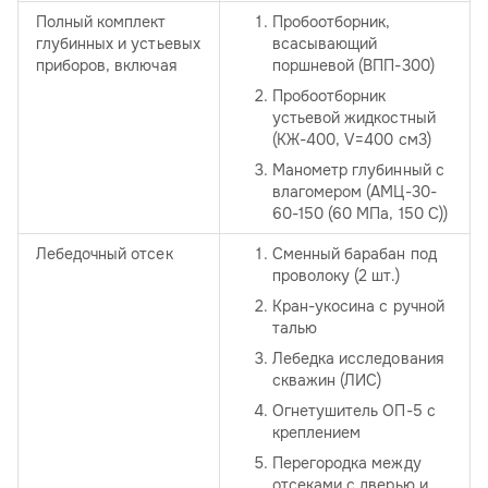
Полный комплект
Пробоотборник,
глубинных и устьевых
всасывающий
приборов, включая
поршневой (ВПП-300)
Пробоотборник
устьевой жидкостный
(КЖ-400, V=400 см3)
Манометр глубинный с
влагомером (АМЦ-30-
60-150 (60 МПа, 150 С))
Лебедочный отсек
Сменный барабан под
проволоку (2 шт.)
Кран-укосина с ручной
талью
Лебедка исследования
скважин (ЛИС)
Огнетушитель ОП-5 с
креплением
Перегородка между
отсеками с дверью и