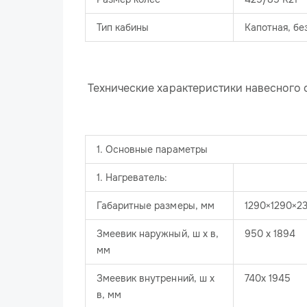
Тип кабины
Капотная, бе
Технические характеристики навесного
1. Основные параметры
1. Нагреватель:
Габаритные размеры, мм
1290×1290×2
Змеевик наружный, ш х в,
950 х 1894
мм
Змеевик внутренний, ш х
740х 1945
в, мм