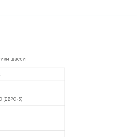
тики шасси
2
0 (ЕВРО-5)