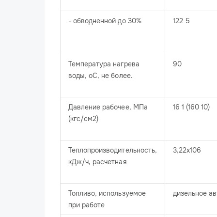
- обводненной до 30%
122 5
Температура нагрева
90
воды, оС, не более.
Давление рабочее, МПа
16 1 (160 10)
(кгс/см2)
Теплопроизводительность,
3,22х106
кДж/ч, расчетная
Топливо, используемое
дизельное а
при работе