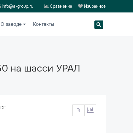
info@a-group.ru
Сравнение
Избранное
О заводе
Контакты
50 на шасси УРАЛ
PDF