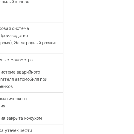
ельный клапан
ровая система
(Производство
ром»), Электродный розжиг.
ивые манометры.
система аварийного
гателя автомобиля при
евиков
оматического
ния
ния закрыта кожухом
ра утечек нефти