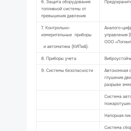
6. Защита оборудования
Предохранит
топливной системы от
превышения давления
7. Контрольно-
Аналого-циф
измерительные приборы
управления 
ООО «Логинп
и автоматика (КИПиА):​
8. Приборы учета
Виброустойч
9. Системы безопасности
Автономная 
глушения дви
разрыве зме
Система авт
пожаротуше
Напорная ли
Система сбо