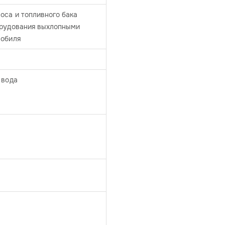
оса и топливного бака
орудования выхлопными
мобиля
 вода