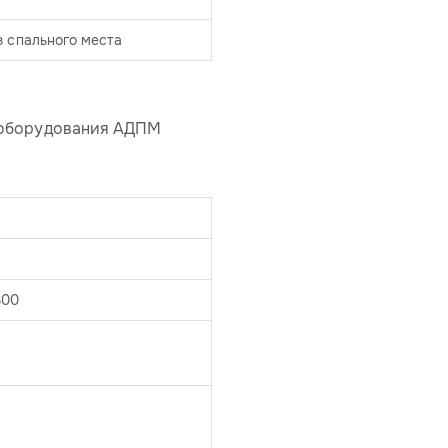
з спального места
 оборудования АДПМ
300