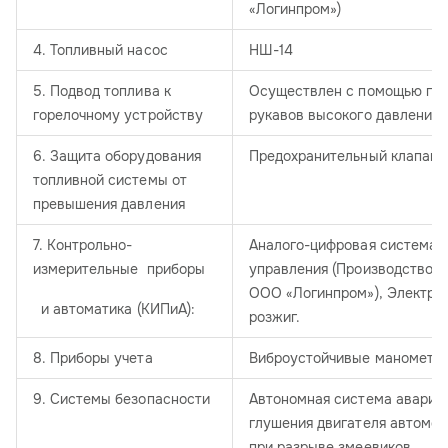
«Логинпром»)
4. Топливный насос
НШ-14
5. Подвод топлива к
Осуществлен с помощью гиб
горелочному устройству
рукавов высокого давления
6. Защита оборудования
Предохранительный клапан
топливной системы от
превышения давления
7. Контрольно-
Аналого-цифровая система
измерительные приборы
управления (Производство
ООО «Логинпром»), Электро
и автоматика (КИПиА):​
розжиг.
8. Приборы учета
Виброустойчивые манометры
9. Системы безопасности
Автономная система аварий
глушения двигателя автомоб
при разрыве змеевиков