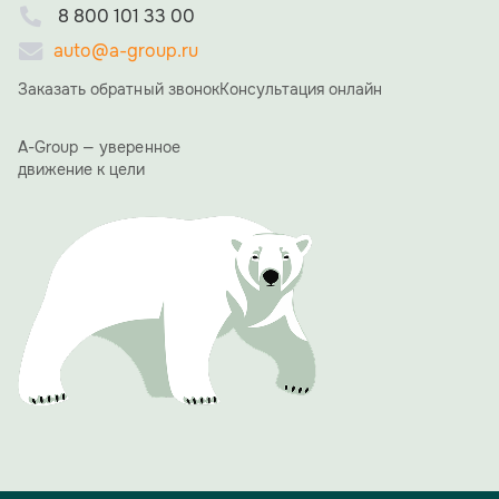
теплых слов и пожеланий. Коллеги и партнеры
8 800 101 33 00
отмечали невероятную преданность делу,
стратегическое видение Алексея Николаевича и его
auto@a-group.ru
умение вести компанию к успеху.
Заказать обратный звонок
Консультация онлайн
«15 лет назад мы начинали с большой мечты. Сегодня
A-GROUP — это мощный холдинг, и это заслуга каждого
из вас, вашего труда, энергии и веры в общее дело», —
A-Group — уверенное
сказал в своей ответной речи Алексей Ямщиков.
движение к цели
Благодарственные письма получили сотрудники ООО
"АвтоЭкспорт", особо были отмечены те, кто работает в
компании 10 и более лет.
Одним из ярких и обсуждаемых моментов вечера стала
презентация фирменного юбилейного календаря A-
GROUP. Его страницы украсили фотографии сотрудниц
холдинга с автомобилями производства A-GROUP.
Проект должен подчеркнуть, что за успехом компании
стоят не только прогрессивные технологии, но и яркие,
талантливые люди.
Вечер доказал: 15 лет для A-GROUP — не просто рубеж,
а уверенный старт для новых свершений и проектов.