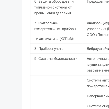
6. Защита оборудования
Предохранит
топливной системы от
превышения давления
7. Контрольно-
Аналого-циф
измерительные приборы
управления 
ООО «Логинп
и автоматика (КИПиА):​
8. Приборы учета
Виброустойч
9. Системы безопасности
Автономная 
глушения дви
разрыве зме
Система авт
пожаротуше
Напорная ли
Система сбо