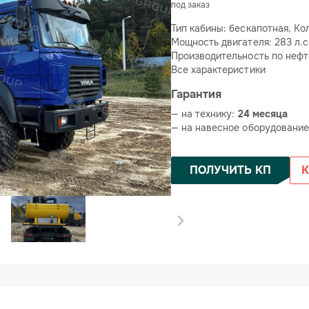
под заказ
Тип кабины: бескапотная, Ко
Мощность двигателя: 283 л.с
Производительность по нефти
Все характеристики
Гарантия
— на технику:
24 месяца
— на навесное оборудовани
ПОЛУЧИТЬ КП
К