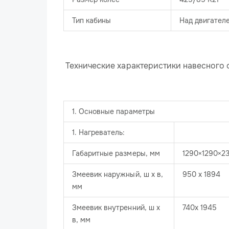
Тип кабины
Над двигател
Технические характеристики навесного
1. Основные параметры
1. Нагреватель:
Габаритные размеры, мм
1290×1290×2
Змеевик наружный, ш х в,
950 х 1894
мм
Змеевик внутренний, ш х
740х 1945
в, мм