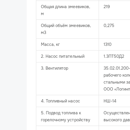
Общая длина змеевиков,
219
м
Общий объём змеевиков,
0,275
м3
Масса, кг
1310
2. Насос питательный
1.3ПТ50Д2
3. Вентилятор
35.02.01.200
рабочего ко
стальными з
ООО «Логинп
4. Топливный насос
НШ-14
5. Подвод топлива к
Осуществлен
горелочному устройству
высокого да