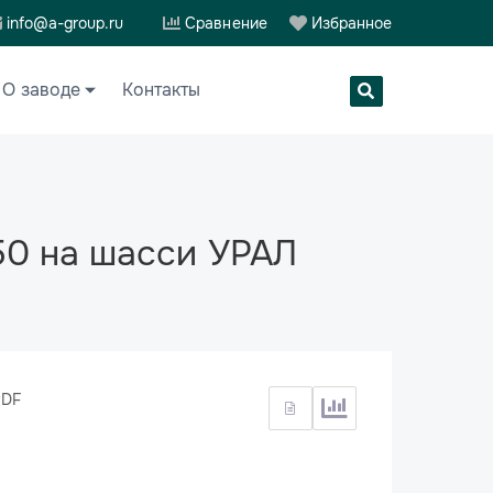
info@a-group.ru
Сравнение
Избранное
О заводе
Контакты
50 на шасси УРАЛ
PDF