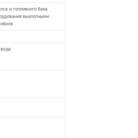
оса и топливного бака
орудования выхлопными
мобиля
 вода