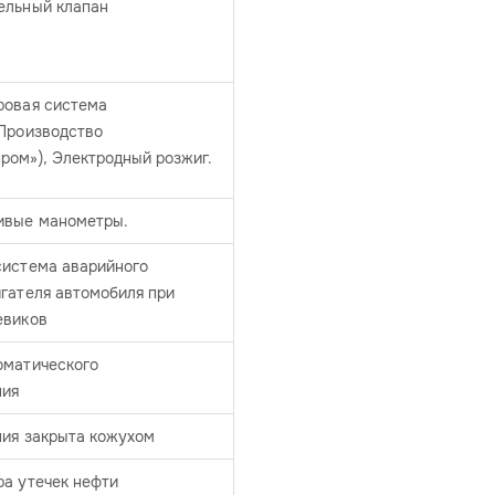
ельный клапан
ровая система
(Производство
ром»), Электродный розжиг.
ивые манометры.
система аварийного
гателя автомобиля при
евиков
оматического
ния
ния закрыта кожухом
ра утечек нефти