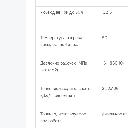
- обводненной до 30%
122 5
Температура нагрева
90
воды, оС, не более.
Давление рабочее, МПа
16 1 (160 10)
(кгс/см2)
Теплопроизводительность,
3,22х106
кДж/ч, расчетная
Топливо, используемое
дизельное а
при работе