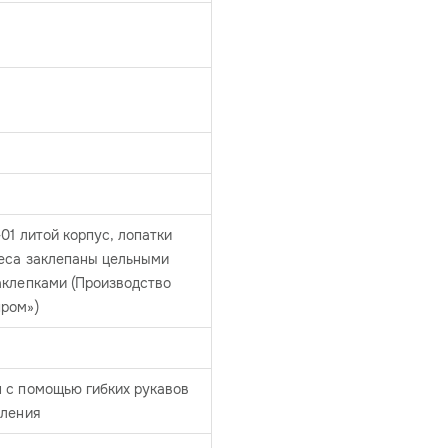
-01 литой корпус, лопатки
леса заклепаны цельными
аклепками (Производство
ром»)
 с помощью гибких рукавов
вления