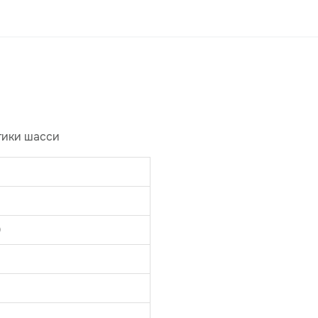
тики шасси
0