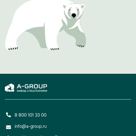
компании 10 и более лет.
Одним из ярких и обсуждаемых моментов вечера стала
презентация фирменного юбилейного календаря A-
GROUP. Его страницы украсили фотографии сотрудниц
холдинга с автомобилями производства A-GROUP.
Проект должен подчеркнуть, что за успехом компании
стоят не только прогрессивные технологии, но и яркие,
талантливые люди.
Вечер доказал: 15 лет для A-GROUP — не просто рубеж,
а уверенный старт для новых свершений и проектов.
8 800 101 33 00
info@a-group.ru