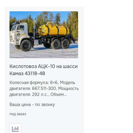
Кислотовоз АЦК-10 на шасси
Камаз 43118-48
Колесная формула: 6×6, Модель
двигателя: 667.511-300, Мощность
двигателя: 292 л.с., Объем
цистерны: 10 м
, Количество
3
Ваша цена - по звонку
секций: 1
под заказ