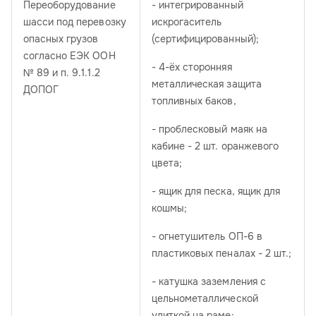
Переоборудование
- интегрированный
шасси под перевозку
искрогаситель
опасных грузов
(сертифицированный);
согласно ЕЭК ООН
- 4-ёх сторонняя
№ 89 и п. 9.1.1.2
металлическая защита
ДОПОГ
топливных баков,
- проблесковый маяк на
кабине - 2 шт. оранжевого
цвета;
- ящик для песка, ящик для
кошмы;
- огнетушитель ОП-6 в
пластиковых пеналах - 2 шт.;
- катушка заземления с
цельнометаллической
улиткой на раме;