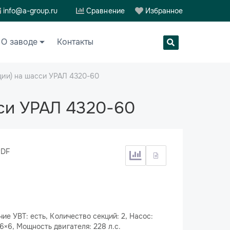
info@a-group.ru
Сравнение
Избранное
О заводе
Контакты
ции) на шасси УРАЛ 4320-60
сси УРАЛ 4320-60
PDF
чие УВТ: есть, Количество секций: 2, Насос:
×6, Мощность двигателя: 228 л.с.