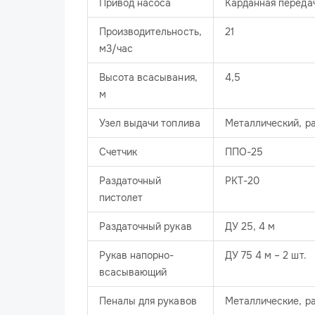
Привод насоса
Карданная переда
Производительность,
21
м3/час
Высота всасывания,
4,5
м
Узел выдачи топлива
Металлический, р
Счетчик
ППО-25
Раздаточный
РКТ-20
пистолет
Раздаточный рукав
ДУ 25, 4 м
Рукав напорно-
ДУ 75 4 м – 2 шт.
всасывающий
Пеналы для рукавов
Металлические, р