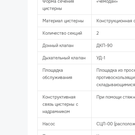
Форма сечения
«чемодан»
цистерны
Материал цистерны
Конструкционная с
Количество секций
2
Донный клапан
ДКП-90
Дыхательный клапан
УД-1
Площадка
Площадка из просе
обслуживания
противоскользящи
складывающимися
Конструктивная
При помощи стяжн
связь цистерны с
надрамником
Насос
СЦЛ-00 (располож