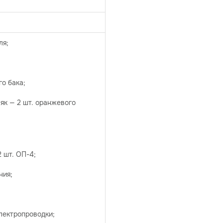
ля;
го бака;
як — 2 шт. оранжевого
2 шт. ОП-4;
ния;
лектропроводки;