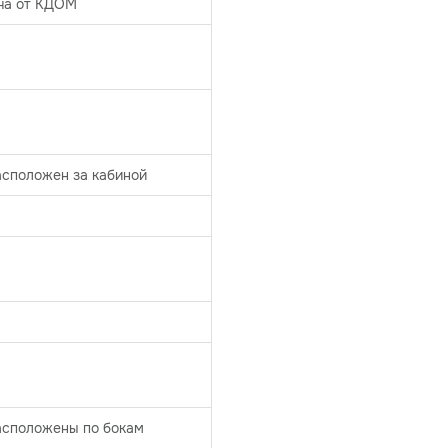
ча от КДОМ
асположен за кабиной
асположены по бокам